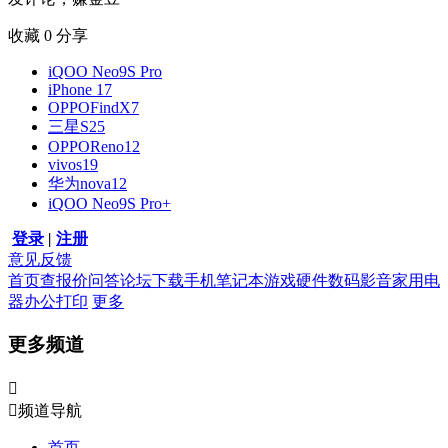
收藏
0
分享
iQOO Neo9S Pro
iPhone 17
OPPOFindX7
三星S25
OPPOReno12
vivos19
华为nova12
iQOO Neo9S Pro+
登录
|
注册
意见反馈
首页
查报价
问答
论坛
下载
手机
笔记本
游戏硬件
数码影音
家用电
器
办公打印
更多
更多频道


频道导航
首页