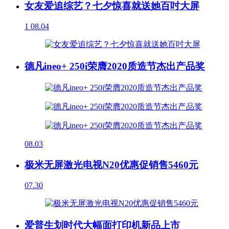
女友爱追综艺？七夕惊喜就送她百吋大屏
1
08.04
德凡ineo+ 250i荣膺2020质造节杰出产品奖
08.03
极米无屏激光电视N20优惠促销售5460元
07.30
爱普生划时代大幅面打印机新品上市