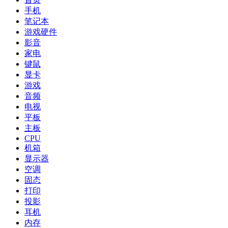
手机
笔记本
游戏硬件
影音
家电
键鼠
显卡
游戏
音频
电视
平板
主板
CPU
机箱
显示器
空调
固态
打印
投影
耳机
内存