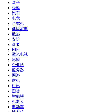
盒子
极客
汽车
电竞
台式机
健康家电
散热
安防
商显
HIFI
激光电视
冰箱
企业站
服务器
网络
攒机
时讯
图赏
智能锁
机器人
电动车