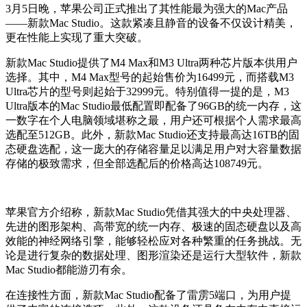
3月5日晚，苹果公司正式推出了其性能最为强大的Mac产品
——新款Mac Studio。这款紧凑且静音的设备不仅设计精美，
更在性能上实现了重大突破。
新款Mac Studio提供了M4 Max和M3 Ultra两种芯片版本供用户
选择。其中，M4 Max型号的起始售价为16499元，而搭载M3
Ultra芯片的型号则起始于32999元。特别值得一提的是，M3
Ultra版本的Mac Studio最低配置即配备了96GB的统一内存，这
一数字在个人电脑领域堪称之最，用户还可根据个人需求最高
选配至512GB。此外，新款Mac Studio还支持最高达16TB的固
态硬盘选配，这一庞大的存储容量足以满足用户对大容量数据
存储的极致需求，但全部选配后的价格高达108749元。
苹果官方介绍称，新款Mac Studio凭借其强大的中央处理器、
先进的图形架构、高带宽的统一内存、极速的固态硬盘以及高
效能的神经网络引擎，能够轻松应对各种繁重的任务挑战。无
论是进行复杂的数据处理、图形渲染还是运行大型软件，新款
Mac Studio都能游刃有余。
在连接性方面，新款Mac Studio配备了雷雳5端口，为用户提