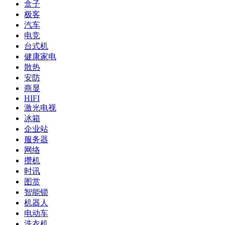
盒子
极客
汽车
电竞
台式机
健康家电
散热
安防
商显
HIFI
激光电视
冰箱
企业站
服务器
网络
攒机
时讯
图赏
智能锁
机器人
电动车
洗衣机