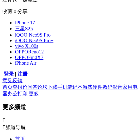
收藏
0
分享
iPhone 17
三星S25
iQOO Neo9S Pro
iQOO Neo9S Pro+
vivo X100s
OPPOReno12
OPPOFindX7
iPhone Air
登录
|
注册
意见反馈
首页
查报价
问答
论坛
下载
手机
笔记本
游戏硬件
数码影音
家用电
器
办公打印
更多
更多频道


频道导航
首页