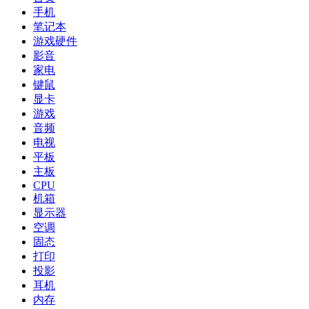
手机
笔记本
游戏硬件
影音
家电
键鼠
显卡
游戏
音频
电视
平板
主板
CPU
机箱
显示器
空调
固态
打印
投影
耳机
内存