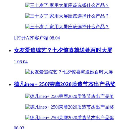

打开APP客户端
08.04
女友爱追综艺？七夕惊喜就送她百吋大屏
1
08.04
德凡ineo+ 250i荣膺2020质造节杰出产品奖
08.03