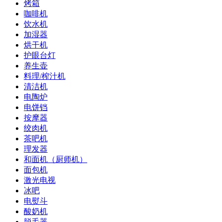
烤箱
咖啡机
饮水机
加湿器
烘干机
护眼台灯
养生壶
料理/榨汁机
清洁机
电陶炉
电饼铛
按摩器
绞肉机
茶吧机
理发器
和面机（厨师机）
面包机
激光电视
冰吧
电熨斗
酸奶机
脱毛器