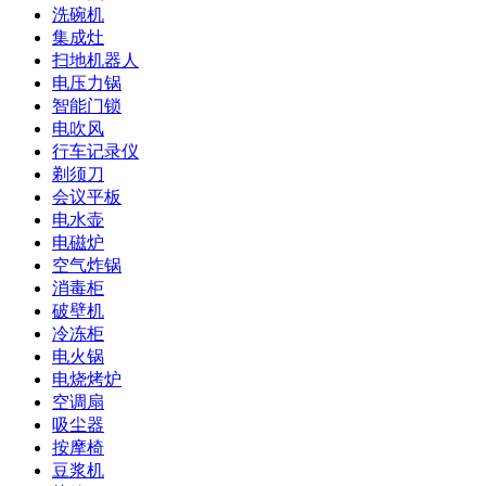
洗碗机
集成灶
扫地机器人
电压力锅
智能门锁
电吹风
行车记录仪
剃须刀
会议平板
电水壶
电磁炉
空气炸锅
消毒柜
破壁机
冷冻柜
电火锅
电烧烤炉
空调扇
吸尘器
按摩椅
豆浆机