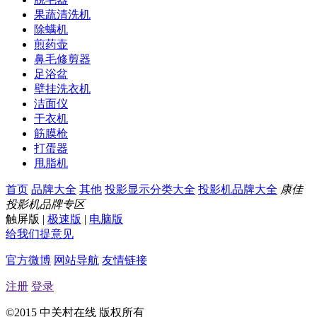
果蔬清洗机
除螨机
煎药壶
鼻毛修剪器
足浴盆
壁挂洗衣机
洁面仪
干衣机
筋膜枪
打蛋器
甩脂机
首页
品牌大全
其他
投影显示分类大全
投影机品牌大全
康佳
投影机品牌专区
触屏版
|
极速版
|
电脑版
给我们提意见
官方微博
网站导航
友情链接
注册
登录
©2015 中关村在线 版权所有