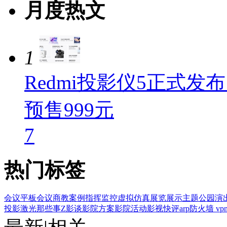
月度热文
1
Redmi投影仪5正式发布：
预售999元
7
热门标签
会议平板
会议
商教案例
指挥监控
虚拟仿真
展览展示
主题公园
演
投影
激光那些事
Z影谈
影院方案
影院活动
影视快评
arp防火墙
v