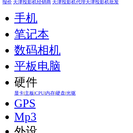
报价
天津投影机经销商
天津投影机代理
天津投影机批发
手机
笔记本
数码相机
平板电脑
硬件
显卡
|
主板
|
CPU
|
内存
|
硬盘
|
光驱
GPS
Mp3
外设