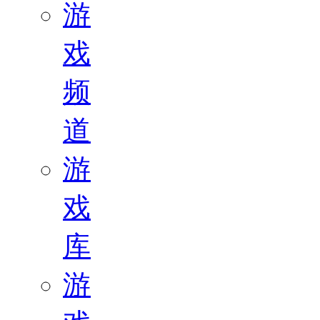
游
戏
频
道
游
戏
库
游