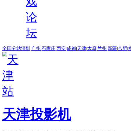
戏
论
坛
全国分站
深圳
|
广州
|
石家庄
|
西安
|
成都
|
天津
|
太原
|
兰州
|
新疆
|
合肥
|
天津投影机