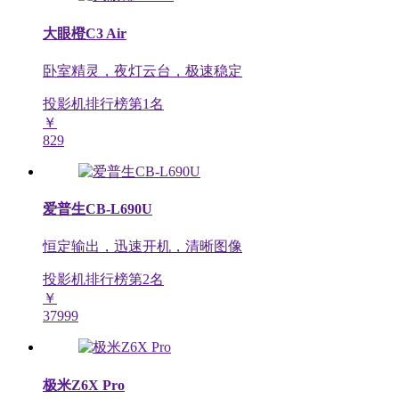
大眼橙C3 Air
卧室精灵，夜灯云台，极速稳定
投影机排行榜第
1
名
￥
829
爱普生CB-L690U
恒定输出，迅速开机，清晰图像
投影机排行榜第
2
名
￥
37999
极米Z6X Pro