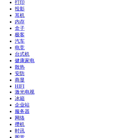
打印
投影
耳机
内存
盒子
极客
汽车
电竞
台式机
健康家电
散热
安防
商显
HIFI
激光电视
冰箱
企业站
服务器
网络
攒机
时讯
图赏