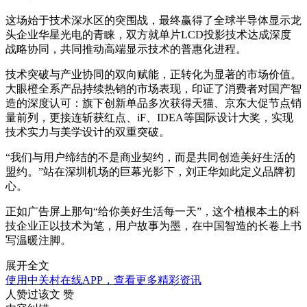
这场始于技术深水区的突围战，最终赢得了全球半导体显示龙
头企业华星光电的青睐，
双方就单片LCD投影技术达成深度
战略协同，共同推动高端显示技术的普惠化进程。
技术突破与产业协同的双向赋能，正转化为显著的市场价值。
大眼橙全系产品持续热销的市场表现，印证了消费者对国产智
造的深度认可
：旗下创新单品多次获得天猫、京东大促节点销
量前列，更接连斩获红点、iF、IDEA等国际设计大奖，实现
技术实力与美学设计的双重突破。
“我们与用户缔结的不是商业契约，而是共同创造美好生活的
盟约。”站在深圳机场的巨幕光影下，刘正华如此定义品牌初
心
。
正如广告屏上那句“给你美好生活每一天”，这个植根本土的科
技企业正以技术为笔，用户故事为墨，在中国智造的长卷上书
写温暖注脚。
展开全文
使用中关村在线APP，查看更多精彩资讯
人赞过该文
赞