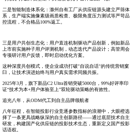
二是智能制造体系化：滁州自有工厂从供应链源头建立严筛体
系，生产端实施像素级画质检查、极限角度压力测试等严苛品
控流程，不合格品100%返工。
三是用户共创生态化：用户直连机制驱动产品创新，例如新品
上市前实施种子用户评测机制，动态迭代产品设计；高管周会
专项研讨用户反馈，即时启动优化方案。
这种深度共创模式，使企业成功打破"自说自话"的传统营销窠
臼，让技术演进始终与用户真实需求同频共振
。
2025年3月，旗下新品C2 Ultra首销突破5000台，99%好评率印
证“技术为本+用户体验至上”双轮驱动策略的有效性。
追光八年，从ODM代工到自主品牌领航者
八年征程，在智能投影行业竞逐参数指标的浪潮中，大眼橙选
择了一条更具战略纵深的自主创新路径——通过底层技术自主
研发，构
建国
产化供应链的投影技术生态，重新定义国产投影
话语权。