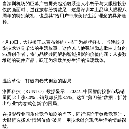
当深圳机场的巨幕广告屏亮起治愈系达人小书子与大眼橙投影
仪的画面时，过往旅客纷纷驻足—这是深圳本土品牌大眼橙八
周年的特别献礼，也是其“给用户带来美好生活”理念的具象诠
释。
4月10日，大眼橙正式宣布签约小书子为品牌好友。当硬核投
影技术遇见柔软的生活叙事，这位以吉他弹唱励志歌曲走红的
95后创作者，将与品牌共同解构智能投影的价值内涵：从参数
堆砌的硬件产品，跃迁为承载美好生活的温暖载体。
温度革命，打破内卷式创新的困局
洛图科技（RUNTO）数据显示，2024年中国智能投影市场销
量同比上涨3.0%，销额却反降3.5%。这组“剪刀差”数据，折射
出行业“内卷式创新”的困局。
在投影行业同质化竞争加剧的当下，
同行深陷于参数竞赛时，
大眼橙
选择以"情绪价值"
破局
，
用技术缝合现代生活的情感褶
皱
。