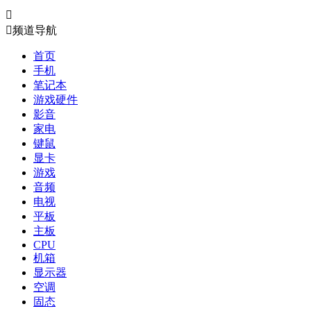


频道导航
首页
手机
笔记本
游戏硬件
影音
家电
键鼠
显卡
游戏
音频
电视
平板
主板
CPU
机箱
显示器
空调
固态