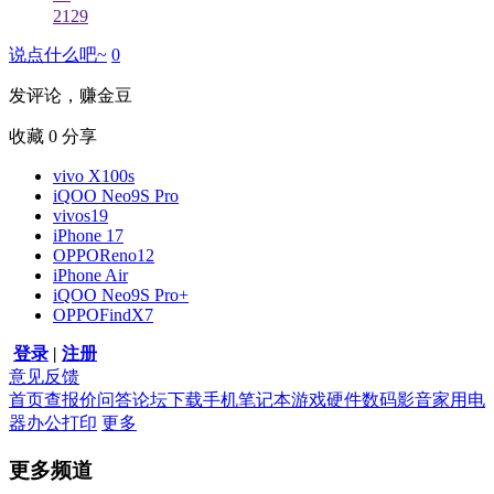
2129
说点什么吧~
0
发评论，赚金豆
收藏
0
分享
vivo X100s
iQOO Neo9S Pro
vivos19
iPhone 17
OPPOReno12
iPhone Air
iQOO Neo9S Pro+
OPPOFindX7
登录
|
注册
意见反馈
首页
查报价
问答
论坛
下载
手机
笔记本
游戏硬件
数码影音
家用电
器
办公打印
更多
更多频道