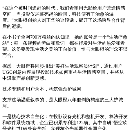
“
在这个被时间追赶的时代，我们希望用光影给用户营造情感
空间，当投影仪屏幕亮起的瞬间，科技便有了治愈的温
度。”大眼橙创始人刘正华的这段话，揭开了这场跨界合作背
后的逻辑。
在小书子全网700万粉丝的认知里，她的账号是一个“生活疗愈
站”：每一条视频的旁白和歌词，都在抒发对生活的热爱和希
望。这份要发现生活之美的正向价值，恰与大眼橙的理念不谋
而合。
据悉，大眼橙将同步推出“美好生活观察员计划”，通过用户
UGC创意内容展现投影技术如何重构生活情感空间，并将从
中汲取产品创新灵感。
技术专精和用户为本，构筑强劲护城河
支撑这场温暖叙事的，是大眼橙八年磨剑所构建的三大护城
河。
一是核心技术自主化：在投影设备光机和整机开发、算法开发
和软件系统领域，企业已积累专利达122项。其中自研"悟空玖
号光机"打破外资垄断，实现核心光学器件全国产化。